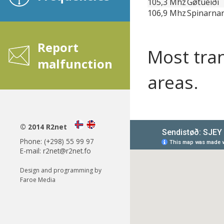
105,3 Mhz
Gøtueiði
106,9 Mhz
Spinarna
Report
Most tran
malfunction
areas.
© 2014 R2net
Phone: (+298) 55 99 97
E-mail:
r2net@r2net.fo
Design and programming by
Faroe Media