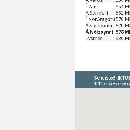
Á Varða
554 Mh
Í Vági
554 Mh
Á Sornfelli
562 Mh
Í Norðragøtu
570 Mh
Á Spinunum
570 Mh
Á Nólsoynni
578 Mh
Eystnes
586 Mh