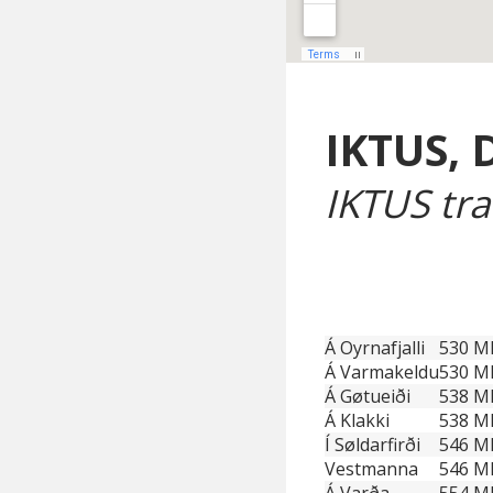
IKTUS, 
IKTUS tra
Á Oyrnafjalli
530 Mh
Á Varmakeldu
530 Mh
Á Gøtueiði
538 Mh
Á Klakki
538 Mh
Í Søldarfirði
546 Mh
Vestmanna
546 Mh