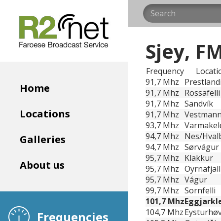
Sjey, F
Frequency
Locati
91,7 Mhz
Prestland
Home
91,7 Mhz
Rossafell
91,7 Mhz
Sandvík
Locations
91,7 Mhz
Vestman
93,7 Mhz
Varmakel
94,7 Mhz
Nes/Hval
Galleries
94,7 Mhz
Sørvágur
95,7 Mhz
Klakkur
About us
95,7 Mhz
Oyrnafjall
95,7 Mhz
Vágur
99,7 Mhz
Sornfelli
101,7 Mhz
Eggjarkl
104,7 Mhz
Eysturhøv
Frequencies