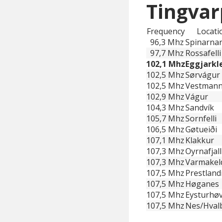
Tingvar
Frequency
Locati
96,3 Mhz
Spinarna
97,7 Mhz
Rossafelli
102,1 Mhz
Eggjarkl
102,5 Mhz
Sørvágur
102,5 Mhz
Vestman
102,9 Mhz
Vágur
104,3 Mhz
Sandvík
105,7 Mhz
Sornfelli
106,5 Mhz
Gøtueiði
107,1 Mhz
Klakkur
107,3 Mhz
Oyrnafjall
107,3 Mhz
Varmakel
107,5 Mhz
Prestland
107,5 Mhz
Høganes
107,5 Mhz
Eysturhøv
107,5 Mhz
Nes/Hval